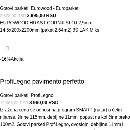
Gotovi parketi
,
Eurowood - Europarket
2.995,00
RSD
3.328,00
RSD
EUROWOOD HRAST GORNJI SLOJ 2,5mm
14,5x200x2200mm (paket 2,64m2) 3S LAK Miks
-16%
Akcija
ProfiLegno pavimento perfetto
Gotovi parketi
,
ProfiLegno
8.960,00
RSD
10.668,00
RSD
Izražena cena se odnosi na program SMART (natur) u četiri
nijanse, širine 115mm, debljine 11mm, popust na količine preko
100m2. Gotovi parketi ProfiLegno, dvoslojni debljine 11mm i