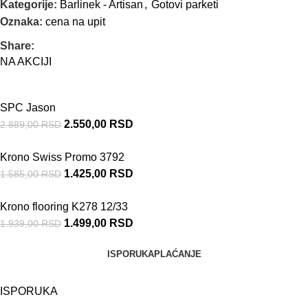
Kategorije:
Barlinek - Artisan
,
Gotovi parketi
Oznaka:
cena na upit
Share:
NA AKCIJI
SPC Jason
2.550,00
RSD
2.889,00
RSD
Krono Swiss Promo 3792
1.425,00
RSD
1.585,00
RSD
Krono flooring K278 12/33
1.499,00
RSD
1.939,00
RSD
ISPORUKA
PLAĆANJE
ISPORUKA