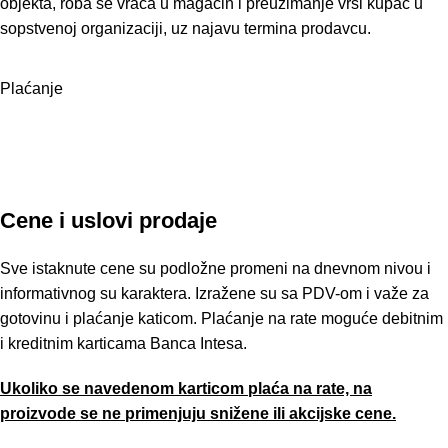
objekta, roba se vraća u magacin i preuzimanje vrši kupac u
sopstvenoj organizaciji, uz najavu termina prodavcu.
Plaćanje
Cene i uslovi prodaje
Sve istaknute cene su podložne promeni na dnevnom nivou i
informativnog su karaktera. Izražene su sa PDV-om i važe za
gotovinu i plaćanje katicom. Plaćanje na rate moguće debitnim
i kreditnim karticama Banca Intesa.
Ukoliko se navedenom karticom plaća na rate, na
proizvode se ne primenjuju snižene ili akcijske cene.