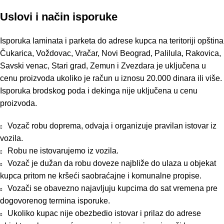
Uslovi i način isporuke
Isporuka laminata i parketa do adrese kupca na teritoriji opština
Čukarica, Voždovac, Vračar, Novi Beograd, Palilula, Rakovica,
Savski venac, Stari grad, Zemun i Zvezdara je uključena u
cenu proizvoda ukoliko je račun u iznosu 20.000 dinara ili više.
Isporuka brodskog poda i dekinga nije uključena u cenu
proizvoda.
Vozač robu doprema, odvaja i organizuje pravilan istovar iz
vozila.
Robu ne istovarujemo iz vozila.
Vozač je dužan da robu doveze najbliže do ulaza u objekat
kupca pritom ne kršeći saobraćajne i komunalne propise.
Vozači se obavezno najavljuju kupcima do sat vremena pre
dogovorenog termina isporuke.
Ukoliko kupac nije obezbedio istovar i prilaz do adrese