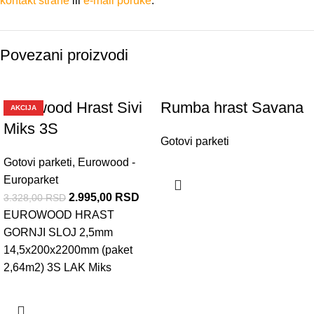
kontakt strane
ili
e-mail poruke
.
Povezani proizvodi
-10%
Eurowood Hrast Sivi
Rumba hrast Savana
AKCIJA
Miks 3S
Gotovi parketi
Gotovi parketi
,
Eurowood -
Europarket
2.995,00
RSD
3.328,00
RSD
EUROWOOD HRAST
GORNJI SLOJ 2,5mm
14,5x200x2200mm (paket
2,64m2) 3S LAK Miks