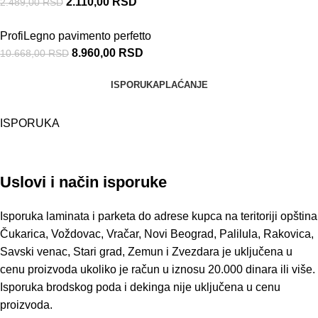
2.110,00
RSD
2.489,00
RSD
ProfiLegno pavimento perfetto
8.960,00
RSD
10.668,00
RSD
ISPORUKA
PLAĆANJE
ISPORUKA
Uslovi i način isporuke
Isporuka laminata i parketa do adrese kupca na teritoriji opština
Čukarica, Voždovac, Vračar, Novi Beograd, Palilula, Rakovica,
Savski venac, Stari grad, Zemun i Zvezdara je uključena u
cenu proizvoda ukoliko je račun u iznosu 20.000 dinara ili više.
Isporuka brodskog poda i dekinga nije uključena u cenu
proizvoda.