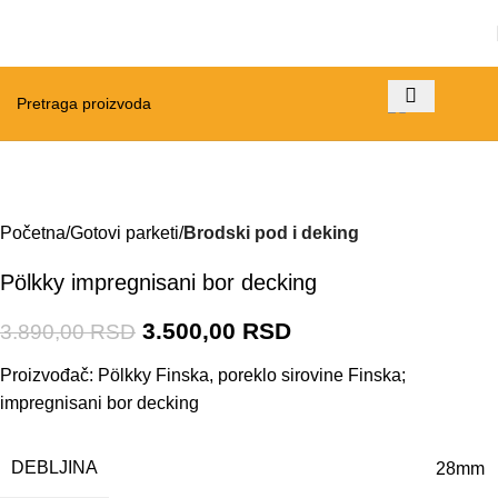
-10%
Početna
Gotovi parketi
Brodski pod i deking
Pölkky impregnisani bor decking
3.500,00
RSD
3.890,00
RSD
Proizvođač: Pölkky Finska, poreklo sirovine Finska;
impregnisani bor decking
DEBLJINA
28mm