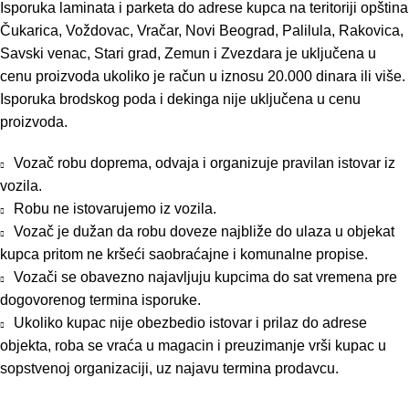
Isporuka laminata i parketa do adrese kupca na teritoriji opština
Čukarica, Voždovac, Vračar, Novi Beograd, Palilula, Rakovica,
Savski venac, Stari grad, Zemun i Zvezdara je uključena u
cenu proizvoda ukoliko je račun u iznosu 20.000 dinara ili više.
Isporuka brodskog poda i dekinga nije uključena u cenu
proizvoda.
Vozač robu doprema, odvaja i organizuje pravilan istovar iz
vozila.
Robu ne istovarujemo iz vozila.
Vozač je dužan da robu doveze najbliže do ulaza u objekat
kupca pritom ne kršeći saobraćajne i komunalne propise.
Vozači se obavezno najavljuju kupcima do sat vremena pre
dogovorenog termina isporuke.
Ukoliko kupac nije obezbedio istovar i prilaz do adrese
objekta, roba se vraća u magacin i preuzimanje vrši kupac u
sopstvenoj organizaciji, uz najavu termina prodavcu.