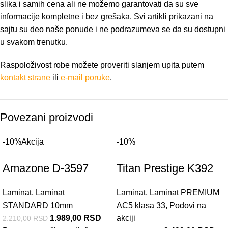
slika i samih cena ali ne možemo garantovati da su sve
informacije kompletne i bez grešaka. Svi artikli prikazani na
sajtu su deo naše ponude i ne podrazumeva se da su dostupni
u svakom trenutku.
Raspoloživost robe možete proveriti slanjem upita putem
kontakt strane
ili
e-mail poruke
.
Povezani proizvodi
-10%
Akcija
-10%
Amazone D-3597
Titan Prestige K392
Laminat
,
Laminat
Laminat
,
Laminat PREMIUM
STANDARD 10mm
AC5 klasa 33
,
Podovi na
1.989,00
RSD
akciji
2.210,00
RSD