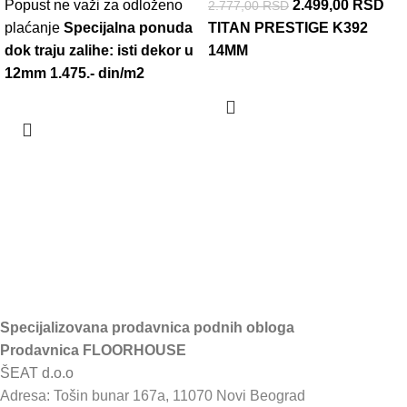
Popust ne važi za odloženo
2.499,00
RSD
2.777,00
RSD
plaćanje
Specijalna ponuda
TITAN PRESTIGE K392
dok traju zalihe: isti dekor u
14MM
12mm 1.475.- din/m2
Specijalizovana prodavnica podnih obloga
Prodavnica FLOORHOUSE
ŠEAT d.o.o
Adresa: Tošin bunar 167a, 11070 Novi Beograd