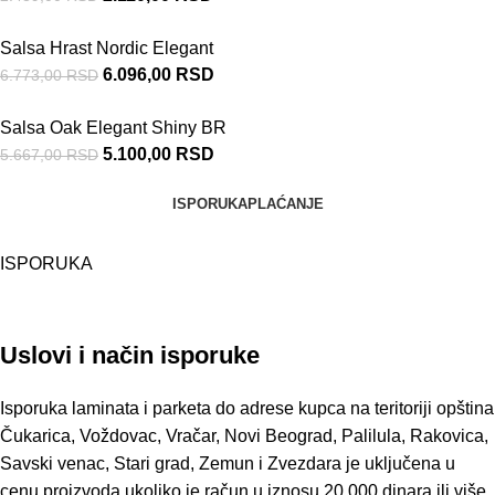
Salsa Hrast Nordic Elegant
6.096,00
RSD
6.773,00
RSD
Salsa Oak Elegant Shiny BR
5.100,00
RSD
5.667,00
RSD
ISPORUKA
PLAĆANJE
ISPORUKA
Uslovi i način isporuke
Isporuka laminata i parketa do adrese kupca na teritoriji opština
Čukarica, Voždovac, Vračar, Novi Beograd, Palilula, Rakovica,
Savski venac, Stari grad, Zemun i Zvezdara je uključena u
cenu proizvoda ukoliko je račun u iznosu 20.000 dinara ili više.