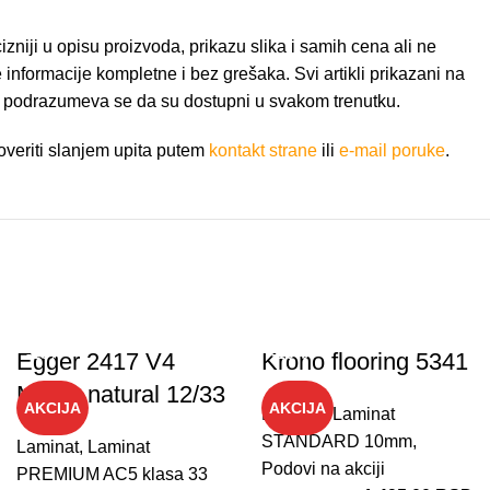
niji u opisu proizvoda, prikazu slika i samih cena ali ne
nformacije kompletne i bez grešaka. Svi artikli prikazani na
e podrazumeva se da su dostupni u svakom trenutku.
veriti slanjem upita putem
kontakt strane
ili
e-mail poruke
.
-10%
-10%
Egger 2417 V4
Krono flooring 5341
Melba natural 12/33
AKCIJA
AKCIJA
Laminat
,
Laminat
STANDARD 10mm
,
Laminat
,
Laminat
Podovi na akciji
PREMIUM AC5 klasa 33