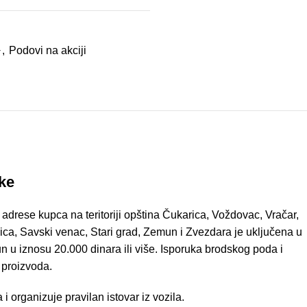
+
,
Podovi na akciji
uke
 adrese kupca na teritoriji opština Čukarica, Voždovac, Vračar,
ica, Savski venac, Stari grad, Zemun i Zvezdara je uključena u
n u iznosu 20.000 dinara ili više. Isporuka brodskog poda i
 proizvoda.
 organizuje pravilan istovar iz vozila.