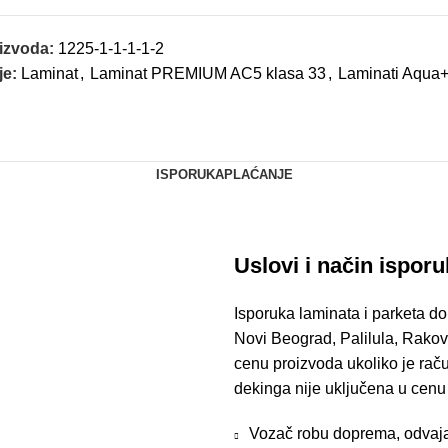
oizvoda:
1225-1-1-1-1-2
je:
Laminat
,
Laminat PREMIUM AC5 klasa 33
,
Laminati Aqua
ISPORUKA
PLAĆANJE
Uslovi i način ispor
Isporuka laminata i parketa do
Novi Beograd, Palilula, Rakov
cenu proizvoda ukoliko je raču
dekinga nije uključena u cenu
Vozač robu doprema, odvaja i