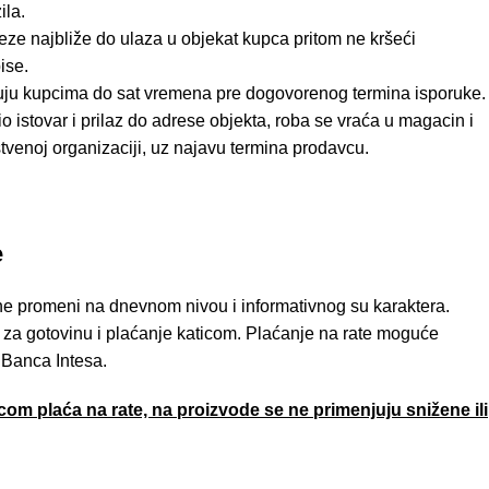
ila.
ze najbliže do ulaza u objekat kupca pritom ne kršeći
ise.
uju kupcima do sat vremena pre dogovorenog termina isporuke.
 istovar i prilaz do adrese objekta, roba se vraća u magacin i
tvenoj organizaciji, uz najavu termina prodavcu.
e
e promeni na dnevnom nivou i informativnog su karaktera.
za gotovinu i plaćanje katicom. Plaćanje na rate moguće
 Banca Intesa.
om plaća na rate, na proizvode se ne primenjuju snižene ili