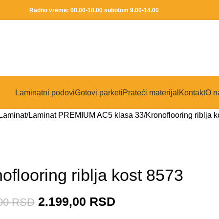
Radno vreme: 08.00-18.00 subotom 9.00-14.00
Laminatni podovi
Gotovi parketi
Prateći materijal
Kontakt
O n
Laminat
Laminat PREMIUM AC5 klasa 33
Kronoflooring riblja 
oflooring riblja kost 8573
2.199,00
RSD
,00
RSD