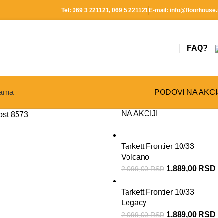
Tel:
069 3 221121
,
069 5 221121
E-mail:
info@floorhouse.
FAQ?
ama
PODOVI NA AKCI
NA AKCIJI
kost 8573
Tarkett Frontier 10/33
Volcano
1.889,00
RSD
2.099,00
RSD
Tarkett Frontier 10/33
Legacy
1.889,00
RSD
2.099,00
RSD