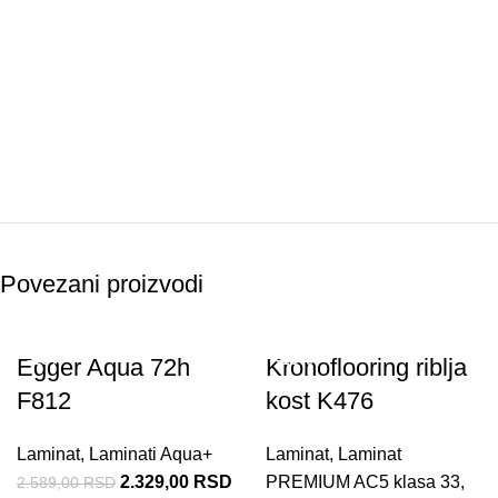
Povezani proizvodi
-10%
-10%
Egger Aqua 72h
Kronoflooring riblja
F812
kost K476
Laminat
,
Laminati Aqua+
Laminat
,
Laminat
2.329,00
RSD
PREMIUM AC5 klasa 33
,
2.589,00
RSD