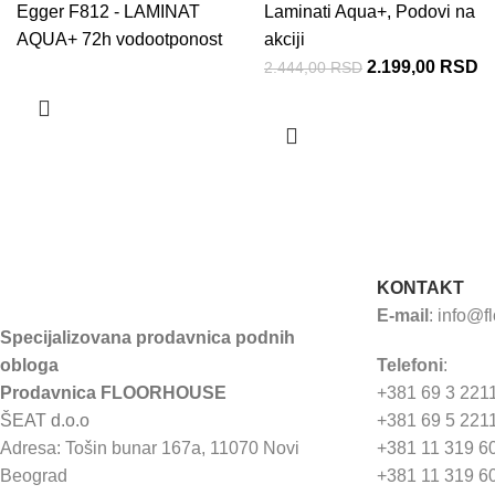
Egger F812 - LAMINAT
Laminati Aqua+
,
Podovi na
AQUA+ 72h vodootponost
akciji
2.199,00
RSD
2.444,00
RSD
KONTAKT
E-mail
:
info@f
Specijalizovana prodavnica podnih
obloga
Telefoni
:
Prodavnica FLOORHOUSE
+381 69 3 221
ŠEAT d.o.o
+381 69 5 221
Adresa: Tošin bunar 167a, 11070 Novi
+381 11 319 6
Beograd
+381 11 319 6