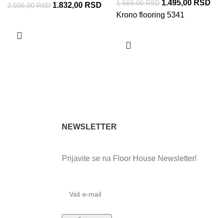
1.495,00
RSD
1.669,00
RSD
1.832,00
RSD
2.035,00
RSD
Krono flooring 5341
NEWSLETTER
Prijavite se na Floor House Newsletter!