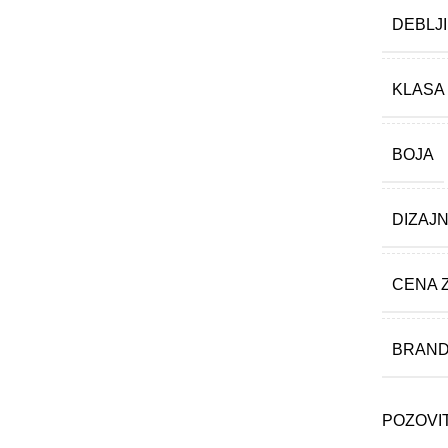
DEBLJ
KLASA
BOJA
DIZAJ
CENA 
BRAN
POZOVI