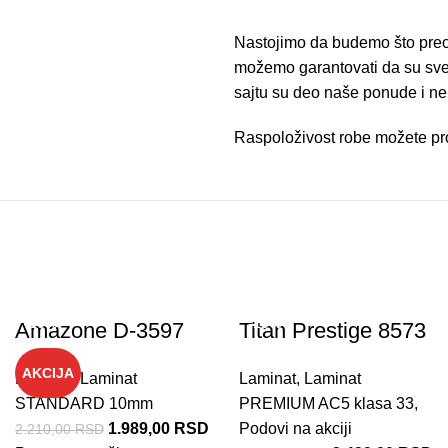
Nastojimo da budemo što preciz
možemo garantovati da su sve i
sajtu su deo naše ponude i n
Raspoloživost robe možete pro
-10%
-10%
Amazone D-3597
Titan Prestige 8573
AKCIJA
Laminat
,
Laminat
Laminat
,
Laminat
STANDARD 10mm
PREMIUM AC5 klasa 33
,
1.989,00
RSD
Podovi na akciji
2.210,00
RSD