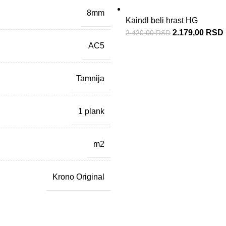
8mm
Kaindl beli hrast HG
2.179,00
RSD
2.420,00
RSD
AC5
Tamnija
1 plank
m2
Krono Original