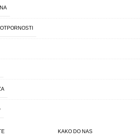
INA
 OTPORNOSTI
N
ZA
D
TE
KAKO DO NAS