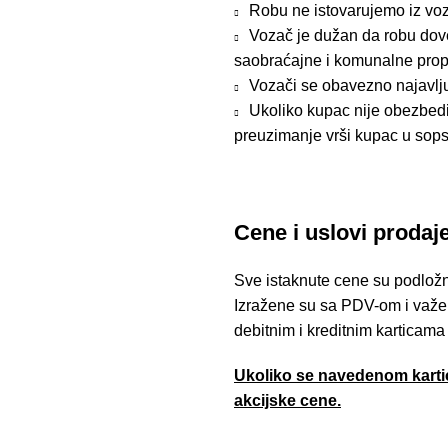
Robu ne istovarujemo iz voz
Vozač je dužan da robu dove
saobraćajne i komunalne prop
Vozači se obavezno najavlj
Ukoliko kupac nije obezbedio
preuzimanje vrši kupac u sops
Cene i uslovi prodaj
Sve istaknute cene su podložn
Izražene su sa PDV-om i važe 
debitnim i kreditnim karticama
Ukoliko se navedenom kartic
akcijske cene.