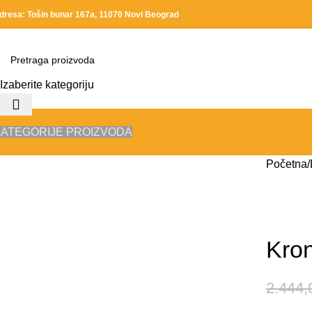
dresa: Tošin bunar 167a, 11070 Novi Beograd
Izaberite kategoriju
ATEGORIJE PROIZVODA
Početna
-10%
Kron
2.444