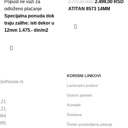
Popust ne važi za
2.499,00
RSD
2.777,00
RSD
odloženo plaćanje
ATITAN 8573 14MM
Specijalna ponuda dok
traju zalihe: isti dekor u
12mm 1.475.- din/m2
KORISNI LINKOVI
loorhouse.rs
Laminatni podovi
Gotovi parketi
121
Kontakt
121
Dostava
094
095
Često postavljana pitanja