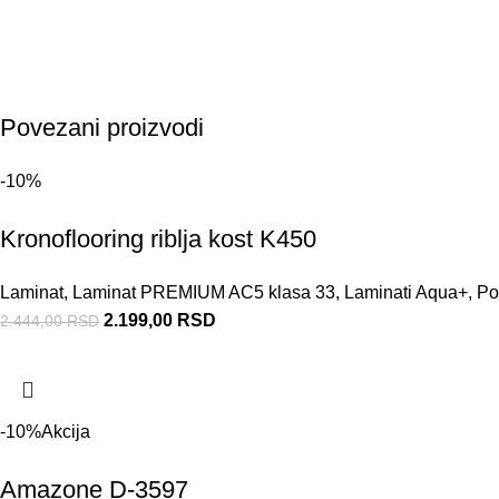
Povezani proizvodi
-10%
Kronoflooring riblja kost K450
Laminat
,
Laminat PREMIUM AC5 klasa 33
,
Laminati Aqua+
,
Po
2.199,00
RSD
2.444,00
RSD
-10%
Akcija
Amazone D-3597