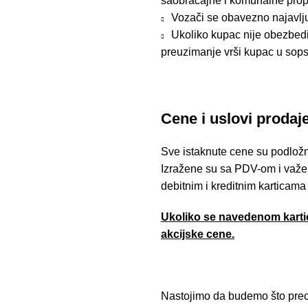
saobraćajne i komunalne prop
Vozači se obavezno najavlj
Ukoliko kupac nije obezbedio
preuzimanje vrši kupac u sops
Cene i uslovi prodaj
Sve istaknute cene su podložn
Izražene su sa PDV-om i važe 
debitnim i kreditnim karticama
Ukoliko se navedenom kartic
akcijske cene.
Nastojimo da budemo što preciz