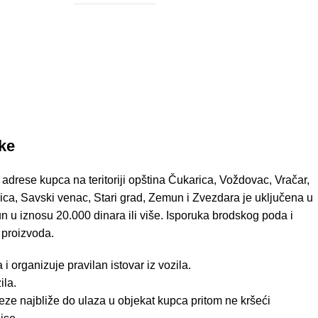
uke
 adrese kupca na teritoriji opština Čukarica, Voždovac, Vračar,
ica, Savski venac, Stari grad, Zemun i Zvezdara je uključena u
n u iznosu 20.000 dinara ili više. Isporuka brodskog poda i
 proizvoda.
 organizuje pravilan istovar iz vozila.
ila.
ze najbliže do ulaza u objekat kupca pritom ne kršeći