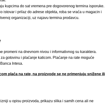
ise.
uju kupcima do sat vremena pre dogovorenog termina isporuke.
 istovar i prilaz do adrese objekta, roba se vraća u magacin i
tvenoj organizaciji, uz najavu termina prodavcu.
e
e promeni na dnevnom nivou i informativnog su karaktera.
za gotovinu i plaćanje katicom. Plaćanje na rate moguće
 Banca Intesa.
om plaća na rate, na proizvode se ne primenjuju snižene ili
niji u opisu proizvoda, prikazu slika i samih cena ali ne