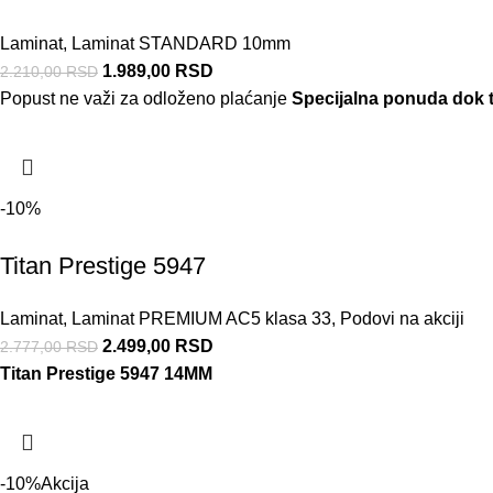
Laminat
,
Laminat STANDARD 10mm
1.989,00
RSD
2.210,00
RSD
Popust ne važi za odloženo plaćanje
Specijalna ponuda dok tr
-10%
Titan Prestige 5947
Laminat
,
Laminat PREMIUM AC5 klasa 33
,
Podovi na akciji
2.499,00
RSD
2.777,00
RSD
Titan Prestige 5947 14MM
-10%
Akcija