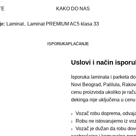
TE
KAKO DO NAS
je:
Laminat
,
Laminat PREMIUM AC5 klasa 33
ISPORUKA
PLAĆANJE
Uslovi i način ispor
Isporuka laminata i parketa do
Novi Beograd, Palilula, Rakov
cenu proizvoda ukoliko je raču
dekinga nije uključena u cenu
Vozač robu doprema, odvaja i
Robu ne istovarujemo iz voz
Vozač je dužan da robu dove