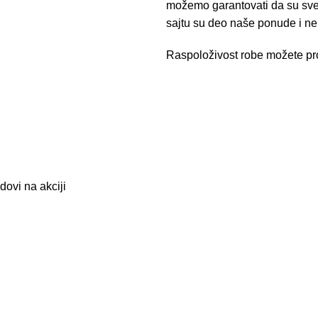
možemo garantovati da su sve i
sajtu su deo naše ponude i n
Raspoloživost robe možete pro
dovi na akciji