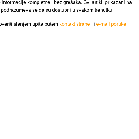
nformacije kompletne i bez grešaka. Svi artikli prikazani na
e podrazumeva se da su dostupni u svakom trenutku.
veriti slanjem upita putem
kontakt strane
ili
e-mail poruke
.