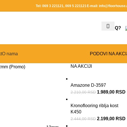
Tel:
069 3 221121
,
069 5 221121
E-mail:
info@floorhouse.
FAQ?
t
O nama
PODOVI NA AKCI
NA AKCIJI
2mm (Promo)
Amazone D-3597
1.989,00
RSD
2.210,00
RSD
Kronoflooring riblja kost
K450
2.199,00
RSD
2.444,00
RSD