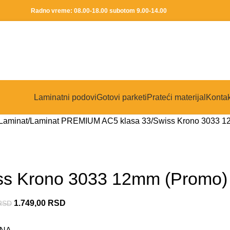
Radno vreme: 08.00-18.00 subotom 9.00-14.00
Laminatni podovi
Gotovi parketi
Prateći materijal
Kontak
Laminat
Laminat PREMIUM AC5 klasa 33
Swiss Krono 3033 1
ss Krono 3033 12mm (Promo)
1.749,00
RSD
RSD