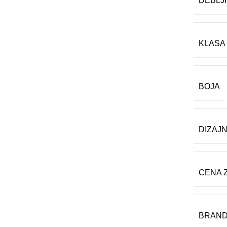
DEBLJ
KLASA
BOJA
DIZAJ
CENA 
BRAN