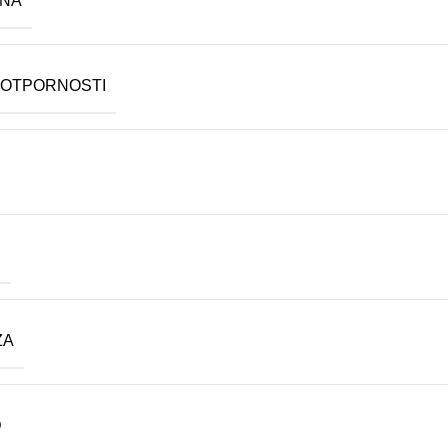
INA
 OTPORNOSTI
N
ZA
D