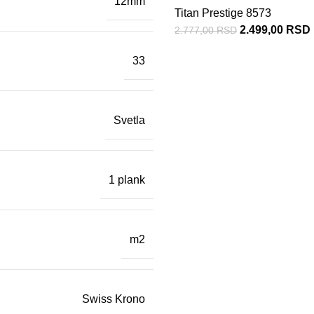
12mm
Titan Prestige 8573
2.499,00
RSD
2.777,00
RSD
33
Svetla
1 plank
m2
Swiss Krono