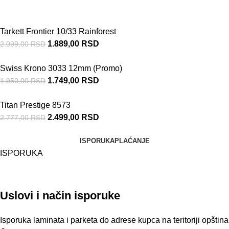
Tarkett Frontier 10/33 Rainforest
1.889,00
RSD
2.099,00
RSD
Swiss Krono 3033 12mm (Promo)
1.749,00
RSD
1.950,00
RSD
Titan Prestige 8573
2.499,00
RSD
2.777,00
RSD
ISPORUKA
PLAĆANJE
ISPORUKA
Uslovi i način isporuke
Isporuka laminata i parketa do adrese kupca na teritoriji opština