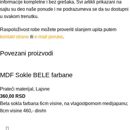
informacije kompletne i bez grešaka. Svi artikli prikazani na
sajtu su deo naše ponude i ne podrazumeva se da su dostupni
u svakom trenutku.
Raspoloživost robe možete proveriti slanjem upita putem
kontakt strane
ili
e-mail poruke
.
Povezani proizvodi
MDF Sokle BELE farbane
Prateći materijal
,
Lajsne
360,00
RSD
Bela sokla farbana 6cm visine, na vlagootpornom medijapanu;
8cm visine 460,- din/m