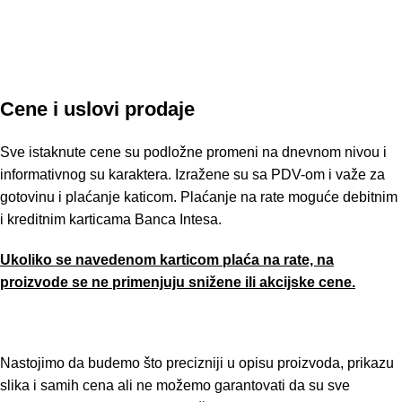
Cene i uslovi prodaje
Sve istaknute cene su podložne promeni na dnevnom nivou i
informativnog su karaktera. Izražene su sa PDV-om i važe za
gotovinu i plaćanje katicom. Plaćanje na rate moguće debitnim
i kreditnim karticama Banca Intesa.
Ukoliko se navedenom karticom plaća na rate, na
proizvode se ne primenjuju snižene ili akcijske cene.
Nastojimo da budemo što precizniji u opisu proizvoda, prikazu
slika i samih cena ali ne možemo garantovati da su sve