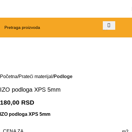
Početna
Prateći materijal
Podloge
IZO podloga XPS 5mm
180,00
RSD
IZO podloga XPS 5mm
CENA ZA
m2