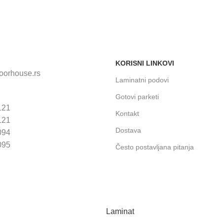
KORISNI LINKOVI
loorhouse.rs
Laminatni podovi
Gotovi parketi
121
Kontakt
121
Dostava
094
095
Često postavljana pitanja
Laminat