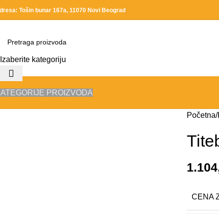
dresa: Tošin bunar 167a, 11070 Novi Beograd
Izaberite kategoriju
ATEGORIJE PROIZVODA
Početna
Tite
1.104
CENA 