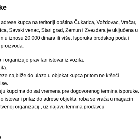
uke
 adrese kupca na teritoriji opština Čukarica, Voždovac, Vračar,
ica, Savski venac, Stari grad, Zemun i Zvezdara je uključena u
n u iznosu 20.000 dinara ili više. Isporuka brodskog poda i
 proizvoda.
 organizuje pravilan istovar iz vozila.
ila.
ze najbliže do ulaza u objekat kupca pritom ne kršeći
ise.
uju kupcima do sat vremena pre dogovorenog termina isporuke.
 istovar i prilaz do adrese objekta, roba se vraća u magacin i
tvenoj organizaciji, uz najavu termina prodavcu.
e