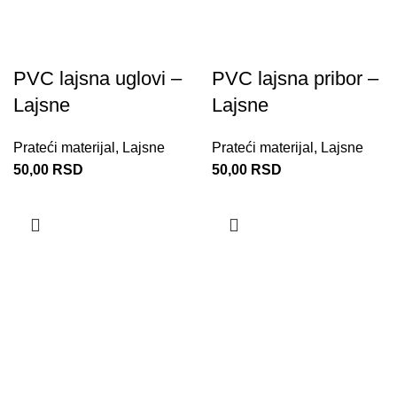
PVC lajsna uglovi –
PVC lajsna pribor –
Lajsne
Lajsne
Prateći materijal
,
Lajsne
Prateći materijal
,
Lajsne
50,00
RSD
50,00
RSD