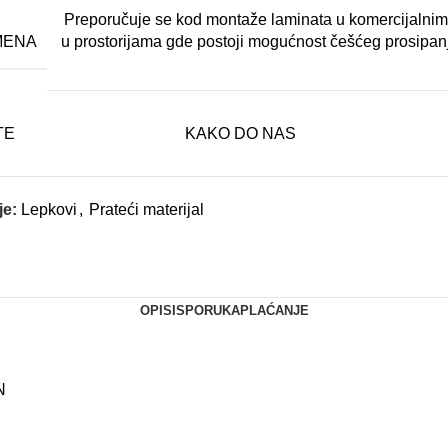
Preporučuje se kod montaže laminata u komercijalnim 
MENA
u prostorijama gde postoji mogućnost češćeg prosipan
TE
KAKO DO NAS
je:
Lepkovi
,
Prateći materijal
OPIS
ISPORUKA
PLAĆANJE
N