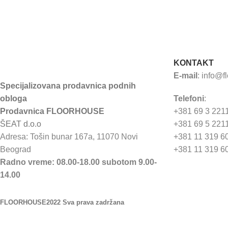
KONTAKT
E-mail
:
info@f
Specijalizovana prodavnica podnih
obloga
Telefoni
:
Prodavnica FLOORHOUSE
+381 69 3 221
ŠEAT d.o.o
+381 69 5 221
Adresa: Tošin bunar 167a, 11070 Novi
+381 11 319 6
Beograd
+381 11 319 6
Radno vreme: 08.00-18.00 subotom 9.00-
14.00
FLOORHOUSE
2022 Sva prava zadržana