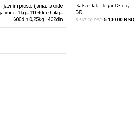
Salsa Oak Elegant Shiny
i javnim prostorijama, takođe
BR
ja vode. 1kg= 1104din 0,5kg=
688din 0,25kg= 432din
5.100,00
RSD
5.667,00
RSD