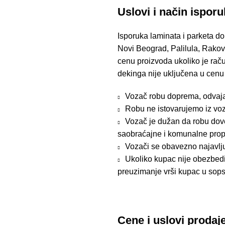
Uslovi i način ispor
Isporuka laminata i parketa do
Novi Beograd, Palilula, Rakov
cenu proizvoda ukoliko je raču
dekinga nije uključena u cenu
Vozač robu doprema, odvaja i
Robu ne istovarujemo iz voz
Vozač je dužan da robu dove
saobraćajne i komunalne prop
Vozači se obavezno najavlj
Ukoliko kupac nije obezbedio
preuzimanje vrši kupac u sops
Cene i uslovi prodaj