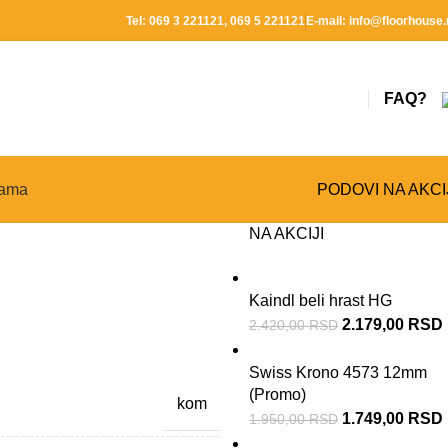
Tel:
069 3 221121
,
069 5 221121
E-mail:
info@floorhouse.
FAQ?
ama
PODOVI NA AKCI
NA AKCIJI
Kaindl beli hrast HG
2.179,00
RSD
2.420,00
RSD
Swiss Krono 4573 12mm
(Promo)
kom
1.749,00
RSD
1.950,00
RSD