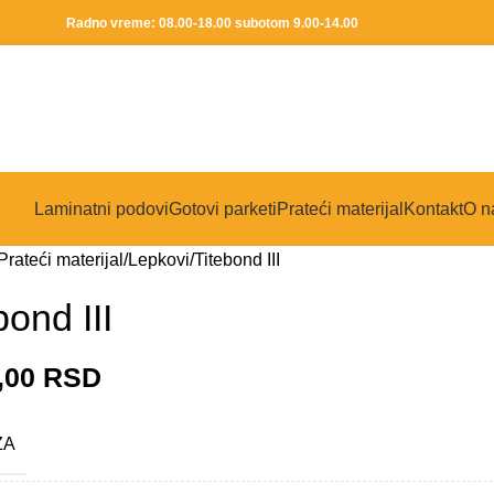
Radno vreme: 08.00-18.00 subotom 9.00-14.00
Laminatni podovi
Gotovi parketi
Prateći materijal
Kontakt
O n
Prateći materijal
Lepkovi
Titebond III
bond III
,00
RSD
ZA