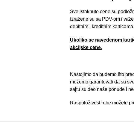
Sve istaknute cene su podložn
Izražene su sa PDV-om i važe 
debitnim i kreditnim karticama
Ukoliko se navedenom kartic
akcijske cene.
Nastojimo da budemo što preciz
možemo garantovati da su sve i
sajtu su deo naše ponude i n
Raspoloživost robe možete pro