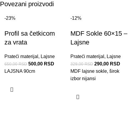
Povezani proizvodi
-23%
-12%
Profil sa četkicom
MDF Sokle 60×15 –
za vrata
Lajsne
Prateći materijal
,
Lajsne
Prateći materijal
,
Lajsne
500,00
RSD
290,00
RSD
650,00
RSD
329,00
RSD
LAJSNA 90cm
MDF lajsne sokle, širok
izbor nijansi