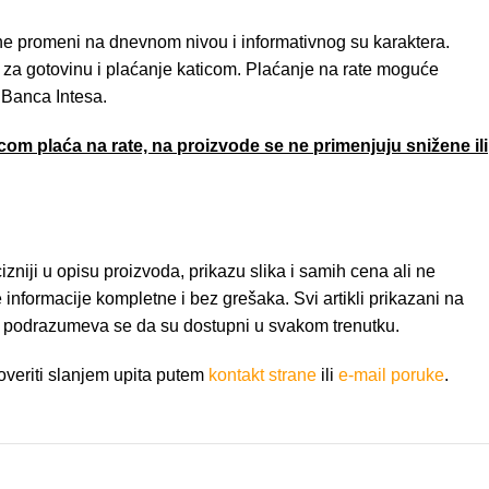
e promeni na dnevnom nivou i informativnog su karaktera.
za gotovinu i plaćanje katicom. Plaćanje na rate moguće
 Banca Intesa.
om plaća na rate, na proizvode se ne primenjuju snižene ili
niji u opisu proizvoda, prikazu slika i samih cena ali ne
nformacije kompletne i bez grešaka. Svi artikli prikazani na
e podrazumeva se da su dostupni u svakom trenutku.
veriti slanjem upita putem
kontakt strane
ili
e-mail poruke
.