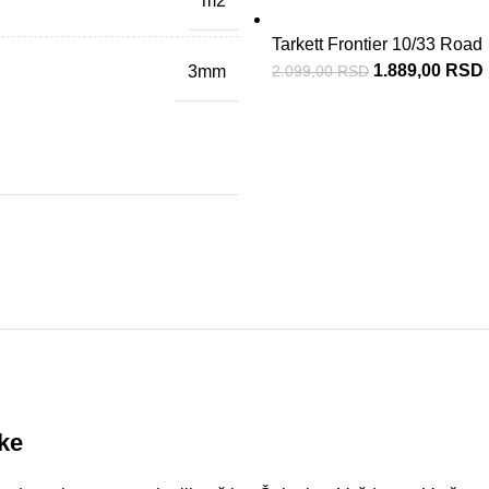
m2
Tarkett Frontier 10/33 Road
1.889,00
RSD
3mm
2.099,00
RSD
uke