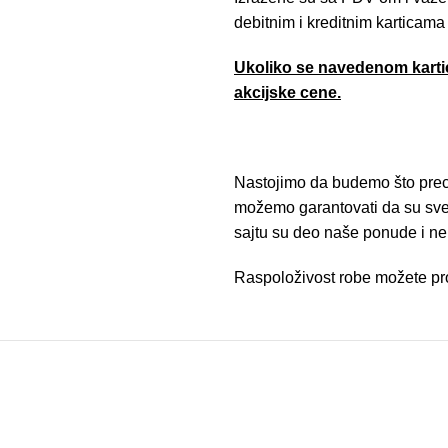
debitnim i kreditnim karticama
Ukoliko se navedenom kartic
akcijske cene.
Nastojimo da budemo što preciz
možemo garantovati da su sve i
sajtu su deo naše ponude i n
Raspoloživost robe možete pro