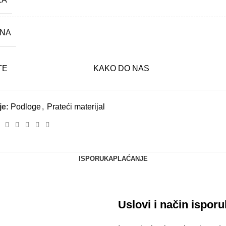
INA
TE
KAKO DO NAS
je:
Podloge
,
Prateći materijal
ISPORUKA
PLAĆANJE
Uslovi i način ispor