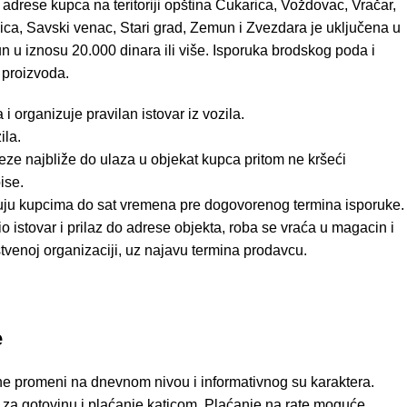
 adrese kupca na teritoriji opština Čukarica, Voždovac, Vračar,
ica, Savski venac, Stari grad, Zemun i Zvezdara je uključena u
n u iznosu 20.000 dinara ili više. Isporuka brodskog poda i
 proizvoda.
 organizuje pravilan istovar iz vozila.
ila.
ze najbliže do ulaza u objekat kupca pritom ne kršeći
ise.
uju kupcima do sat vremena pre dogovorenog termina isporuke.
 istovar i prilaz do adrese objekta, roba se vraća u magacin i
tvenoj organizaciji, uz najavu termina prodavcu.
e
e promeni na dnevnom nivou i informativnog su karaktera.
za gotovinu i plaćanje katicom. Plaćanje na rate moguće