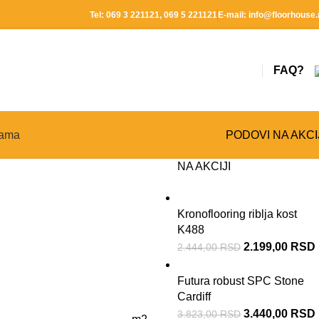
Tel:
069 3 221121
,
069 5 221121
E-mail:
info@floorhouse.
FAQ?
ama
PODOVI NA AKCI
NA AKCIJI
Kronoflooring riblja kost
K488
2.199,00
RSD
2.444,00
RSD
Futura robust SPC Stone
Cardiff
3.440,00
RSD
3.823,00
RSD