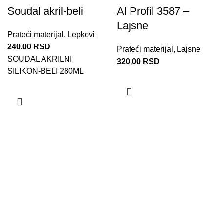
Soudal akril-beli
Al Profil 3587 –
Lajsne
Prateći materijal
,
Lepkovi
240,00
RSD
Prateći materijal
,
Lajsne
SOUDAL AKRILNI
320,00
RSD
SILIKON-BELI 280ML