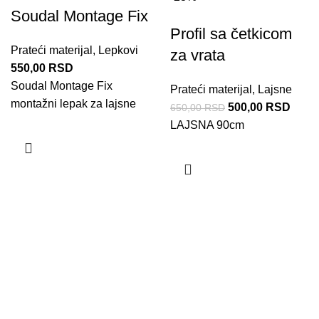
Soudal Montage Fix
Profil sa četkicom
Prateći materijal
,
Lepkovi
za vrata
550,00
RSD
Soudal Montage Fix
Prateći materijal
,
Lajsne
montažni lepak za lajsne
500,00
RSD
650,00
RSD
LAJSNA 90cm