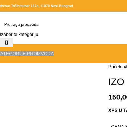
dresa: Tošin bunar 167a, 11070 Novi Beograd
Izaberite kategoriju
ATEGORIJE PROIZVODA
Početna
IZO
150,
XPS U 
CENA 