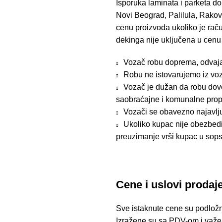
Isporuka laminata i parketa do
Novi Beograd, Palilula, Rakov
cenu proizvoda ukoliko je raču
dekinga nije uključena u cenu
Vozač robu doprema, odvaja i
Robu ne istovarujemo iz voz
Vozač je dužan da robu dove
saobraćajne i komunalne prop
Vozači se obavezno najavlj
Ukoliko kupac nije obezbedio
preuzimanje vrši kupac u sops
Cene i uslovi prodaj
Sve istaknute cene su podložn
Izražene su sa PDV-om i važe 