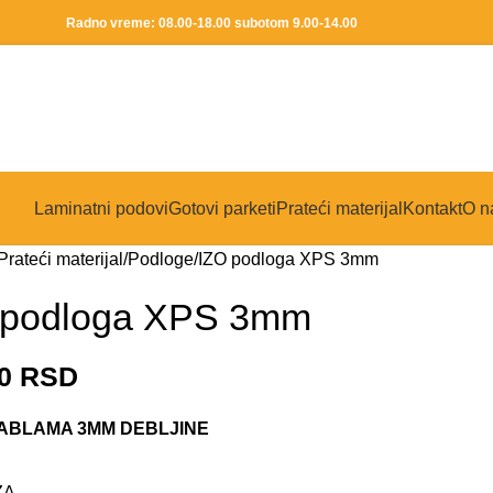
Radno vreme: 08.00-18.00 subotom 9.00-14.00
Laminatni podovi
Gotovi parketi
Prateći materijal
Kontakt
O n
Prateći materijal
Podloge
IZO podloga XPS 3mm
 podloga XPS 3mm
00
RSD
TABLAMA 3MM DEBLJINE
ZA