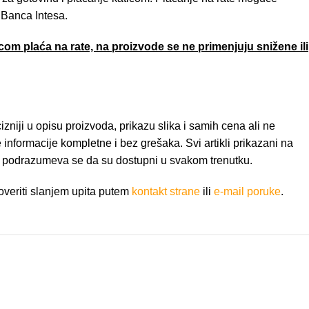
 Banca Intesa.
om plaća na rate, na proizvode se ne primenjuju snižene ili
niji u opisu proizvoda, prikazu slika i samih cena ali ne
nformacije kompletne i bez grešaka. Svi artikli prikazani na
e podrazumeva se da su dostupni u svakom trenutku.
veriti slanjem upita putem
kontakt strane
ili
e-mail poruke
.