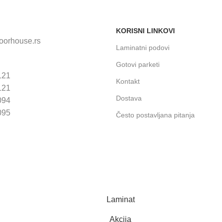
KORISNI LINKOVI
loorhouse.rs
Laminatni podovi
Gotovi parketi
121
Kontakt
121
Dostava
094
095
Često postavljana pitanja
Laminat
Akcija